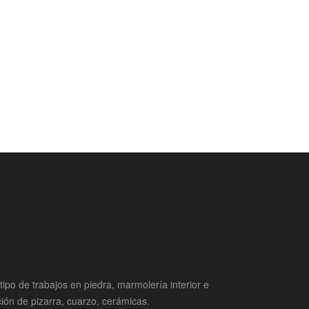
ipo de trabajos en piedra, marmolería interior e
ación de pizarra, cuarzo, cerámicas.