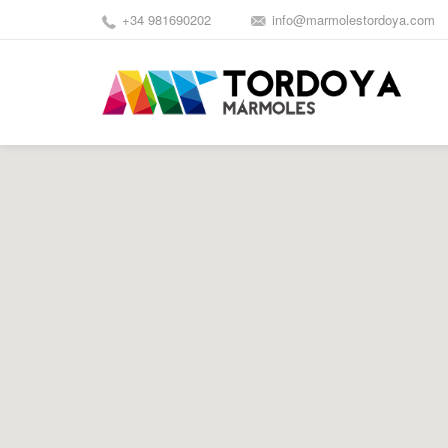
+34 981690202
info@marmolestordoya.com