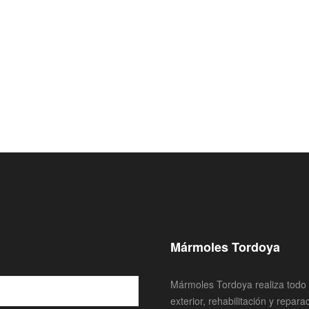
Mármoles Tordoya
Mármoles Tordoya realiza todo t
exterior, rehabilitación y repar